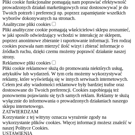
Pliki cookie funkcjonalne pomagają nam poprawiać efektywność
prowadzonych działań marketingowych oraz dostosowywać je do
Twoich potrzeb i preferencji np. poprzez zapamiętanie wszelkich
wyborów dokonywanych na stronach.
Analityczne pliki cookies
Pliki analityczne cookie pomagają właścicielowi sklepu zrozumieć,
w jaki sposób odwiedzający wchodzi w interakcję ze sklepem,
poprzez anonimowe zbieranie i raportowanie informacji. Ten rodzaj
cookies pozwala nam mierzyć ilość wizyt i zbierać informacje o
źródłach ruchu, dzięki czemu możemy poprawić działanie naszej
strony.
Reklamowe pliki cookies
Pliki cookie reklamowe służą do promowania niektórych usług,
artykułów lub wydarzeń. W tym celu możemy wykorzystywać
reklamy, które wyświetlają się w innych serwisach internetowych.
Celem jest aby wiadomości reklamowe były bardziej trafne oraz
dostosowane do Twoich preferencji. Cookies zapobiegają też
ponownemu pojawianiu się tych samych reklam. Reklamy te służą
wyłącznie do informowania o prowadzonych działaniach naszego
sklepu internetowego.
ZATWIERDZAM
Korzystanie z tej witryny oznacza wyrażenie zgody na
wykorzystanie plików cookies. Więcej informacji możesz znaleźć w
naszej Polityce Cookies.
USTAWIENIA