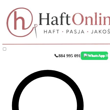
📞
884 995 091
WhatsApp