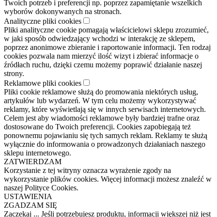
Twoich potrzeb i preferencji np. poprzez zapamiętanie wszelkich
wyborów dokonywanych na stronach.
Analityczne pliki cookies
Pliki analityczne cookie pomagają właścicielowi sklepu zrozumieć,
w jaki sposób odwiedzający wchodzi w interakcję ze sklepem,
poprzez anonimowe zbieranie i raportowanie informacji. Ten rodzaj
cookies pozwala nam mierzyć ilość wizyt i zbierać informacje o
źródłach ruchu, dzięki czemu możemy poprawić działanie naszej
strony.
Reklamowe pliki cookies
Pliki cookie reklamowe służą do promowania niektórych usług,
artykułów lub wydarzeń. W tym celu możemy wykorzystywać
reklamy, które wyświetlają się w innych serwisach internetowych.
Celem jest aby wiadomości reklamowe były bardziej trafne oraz
dostosowane do Twoich preferencji. Cookies zapobiegają też
ponownemu pojawianiu się tych samych reklam. Reklamy te służą
wyłącznie do informowania o prowadzonych działaniach naszego
sklepu internetowego.
ZATWIERDZAM
Korzystanie z tej witryny oznacza wyrażenie zgody na
wykorzystanie plików cookies. Więcej informacji możesz znaleźć w
naszej Polityce Cookies.
USTAWIENIA
ZGADZAM SIĘ
Zaczekaj ... Jeśli potrzebujesz produktu, informacji większej niż jest