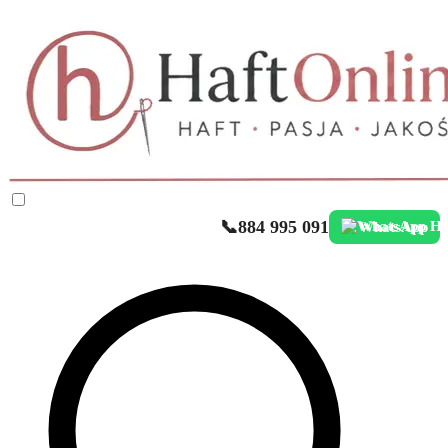
📞
884 995 091
WhatsApp